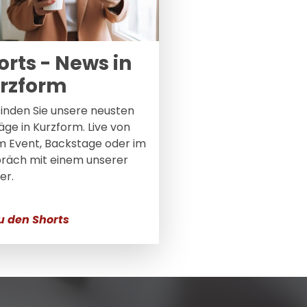
orts - News in
rzform
finden Sie unsere neusten
äge in Kurzform. Live von
m Event, Backstage oder im
räch mit einem unserer
er.
u den Shorts