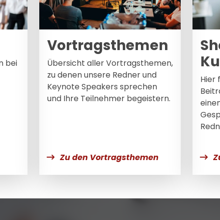
Vortragsthemen
Sh
Ku
n bei
Übersicht aller Vortragsthemen,
zu denen unsere Redner und
Hier 
Keynote Speakers sprechen
Beitr
und Ihre Teilnehmer begeistern.
eine
Gesp
Redn
Zu den Vortragsthemen
Z