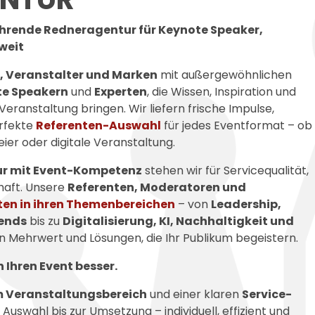
ührende Redneragentur für Keynote Speaker,
weit
 Veranstalter und Marken
mit außergewöhnlichen
te Speakern
und
Experten
, die Wissen, Inspiration und
Veranstaltung bringen. Wir liefern frische Impulse,
erfekte
Referenten-Auswahl
für jedes Eventformat – ob
ier oder digitale Veranstaltung.
r mit Event-Kompetenz
stehen wir für Servicequalität,
haft. Unsere
Referenten, Moderatoren und
ten in ihren Themenbereichen
– von
Leadership,
rends
bis zu
Digitalisierung, KI, Nachhaltigkeit und
en Mehrwert und Lösungen, die Ihr Publikum begeistern.
Ihren Event besser.
 Veranstaltungsbereich
und einer klaren
Service-
 Auswahl bis zur Umsetzung – individuell, effizient und