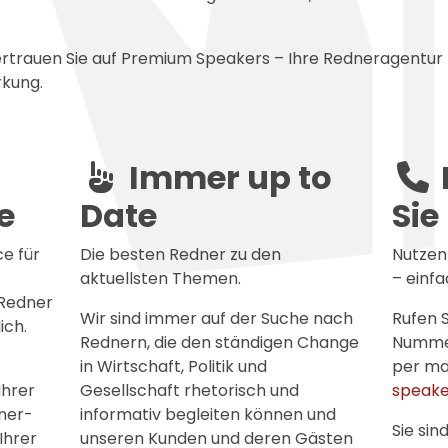
rtrauen Sie auf Premium Speakers – Ihre Redneragentur
rkung.
Immer up to
e
Date
Sie
e für
Die besten Redner zu den
Nutzen
aktuellsten Themen.
– einf
 Redner
Wir sind immer auf der Suche nach
Rufen S
ich.
Rednern, die den ständigen Change
Numm
in Wirtschaft, Politik und
per ma
Ihrer
Gesellschaft rhetorisch und
speake
ner-
informativ begleiten können und
Sie sin
Ihrer
unseren Kunden und deren Gästen