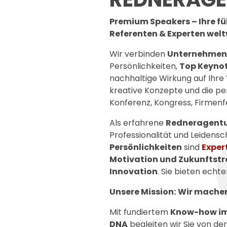
Premium Speakers – Ihre f
Referenten & Experten welt
Wir verbinden
Unternehmen,
Persönlichkeiten,
Top Keyno
nachhaltige Wirkung auf Ihre 
kreative Konzepte und die p
Konferenz, Kongress, Firmenfe
Als erfahrene
Redneragentu
Professionalität und Leidensc
Persönlichkeiten
sind
Exper
Motivation und Zukunftst
Innovation
. Sie bieten echt
Unsere Mission:
Wir machen 
Mit fundiertem
Know-how im
DNA
begleiten wir Sie von der