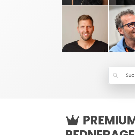
Suc
PREMIUM
REDNERAG