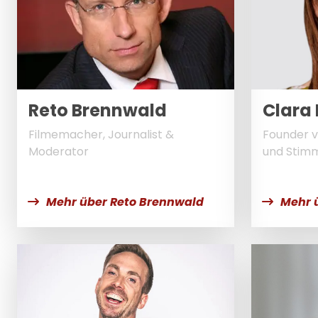
Reto Brennwald
Clara 
Filmemacher, Journalist &
Founder 
Moderator
und Stim
Mehr über Reto Brennwald
Mehr ü