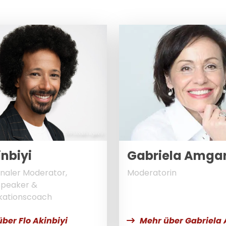
© FP Models Agency
inbiyi
Gabriela Amga
onaler Moderator,
Moderatorin
Speaker &
ationscoach
ber Flo Akinbiyi
Mehr über Gabriela