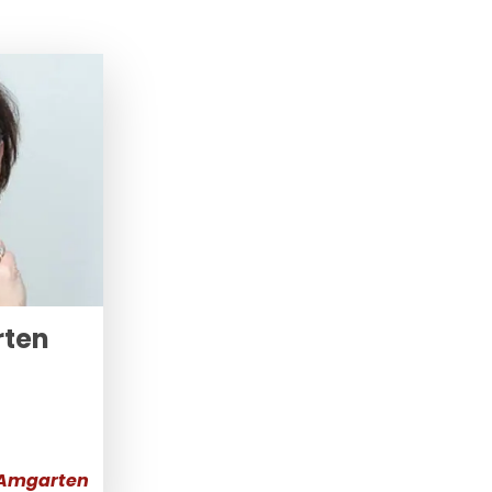
rten
 Amgarten