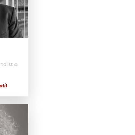
nalist &
lil