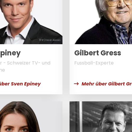
© SF/Oscar Alessio
Epiney
Gilbert Gress
 - Schweizer TV- und
Fussball-Experte
ne
über Sven Epiney
Mehr über Gilbert G