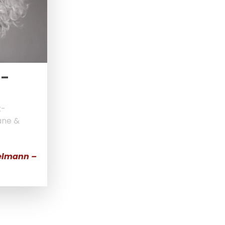
 –
x-
ane &
elmann –