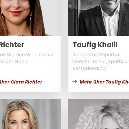
Richter
Taufig Khalil
von Women With Impact
Moderator, Reporter,
me der Gen Z
Coach/Trainer, Sportjour
Bestsellerautor
ber Clara Richter
Mehr über Taufig Kha