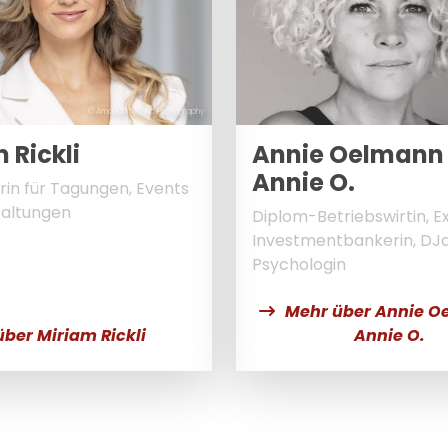
© Amanda Nikolic Photography
 Rickli
Annie Oelmann
Annie O.
in für Tagungen, Events
taltungen
Diplom-Betriebswirtin, E
Investmentbankerin, DJ
Psychologin
Mehr über Annie O
ber Miriam Rickli
Annie O.