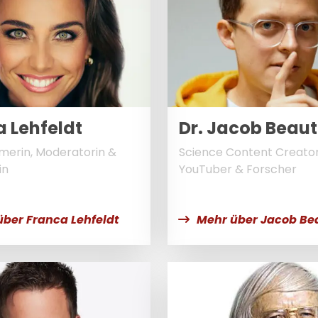
 Lehfeldt
Dr. Jacob Beau
erin, Moderatorin &
Science Content Creator
in
YouTuber & Forscher
über Franca Lehfeldt
Mehr über Jacob B