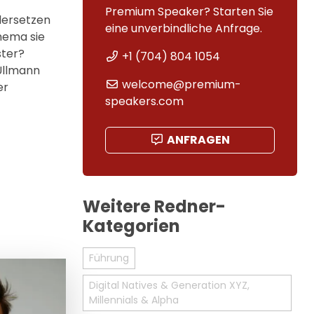
Premium Speaker? Starten Sie
dersetzen
eine unverbindliche Anfrage.
hema sie
ster?
+1 (704) 804 1054
Ullmann
welcome@premium-
er
speakers.com
ANFRAGEN
Weitere Redner-
Kategorien
Führung
Digital Natives & Generation XYZ,
Millennials & Alpha