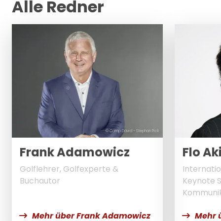
Alle Redner
© Camp David - Stephan Pick
Frank Adamowicz
Flo Ak
Golflehrer, Golfexperte &
Internati
Buchautor
Keynote 
Kommunik
Mehr über Frank Adamowicz
Mehr ü