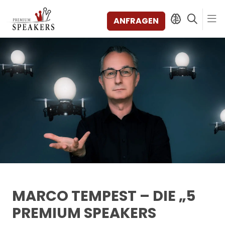
ANFRAGEN
SPEAKERS
THEMEN
ENTDECKEN
SHORTS
VIDEOS
BÜCHER
KATEGORIEN
MAGAZIN
BACKSTAGE
MARCO TEMPEST – DIE „5
AGENTUR
PREMIUM SPEAKERS
KONTAKT & STANDORTE