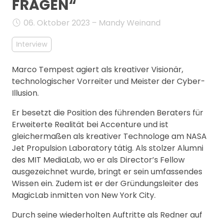
FRAGEN“
MANAGEMENT
FAQ
06. Oktober 2023 – Mandy Weinand
Interview
Marco Tempest agiert als kreativer Visionär,
technologischer Vorreiter und Meister der Cyber-
Illusion.
Er besetzt die Position des führenden Beraters für
Erweiterte Realität bei Accenture und ist
gleichermaßen als kreativer Technologe am NASA
Jet Propulsion Laboratory tätig. Als stolzer Alumni
des MIT MediaLab, wo er als Director’s Fellow
ausgezeichnet wurde, bringt er sein umfassendes
Wissen ein. Zudem ist er der Gründungsleiter des
MagicLab inmitten von New York City.
Durch seine wiederholten Auftritte als Redner auf