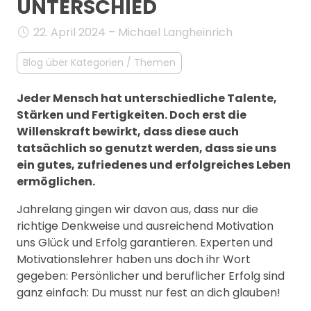
UNTERSCHIED
MANAGEMENT
FAQ
22. April 2024 – Michael Langheinrich
Blog über Kategorien / Themen
Jeder Mensch hat unterschiedliche Talente,
Stärken und Fertigkeiten. Doch erst die
Willenskraft bewirkt, dass diese auch
tatsächlich so genutzt werden, dass sie uns
ein gutes, zufriedenes und erfolgreiches Leben
ermöglichen.
Jahrelang gingen wir davon aus, dass nur die
richtige Denkweise und ausreichend Motivation
uns Glück und Erfolg garantieren. Experten und
Motivationslehrer haben uns doch ihr Wort
gegeben: Persönlicher und beruflicher Erfolg sind
ganz einfach: Du musst nur fest an dich glauben!