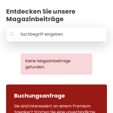
MANAGEMENT
Entdecken Sie unsere
FAQ
Magazinbeiträge
Suchbegriff eingeben
Keine Magazinbeiträge
gefunden.
Buchungsanfrage
Sie sind interessiert an einem Premium
Speaker? Starten Sie eine unverbindliche