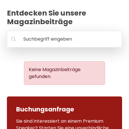
MANAGEMENT
Entdecken Sie unsere
FAQ
Magazinbeiträge
Suchbegriff eingeben
Keine Magazinbeiträge
gefunden.
Buchungsanfrage
Sie sind interessiert an einem Premium
Speaker? Starten Sie eine unverbindliche