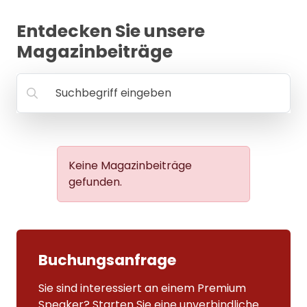
MANAGEMENT
Entdecken Sie unsere
FAQ
Magazinbeiträge
Suchbegriff eingeben
Keine Magazinbeiträge
gefunden.
Buchungsanfrage
Sie sind interessiert an einem Premium
Speaker? Starten Sie eine unverbindliche