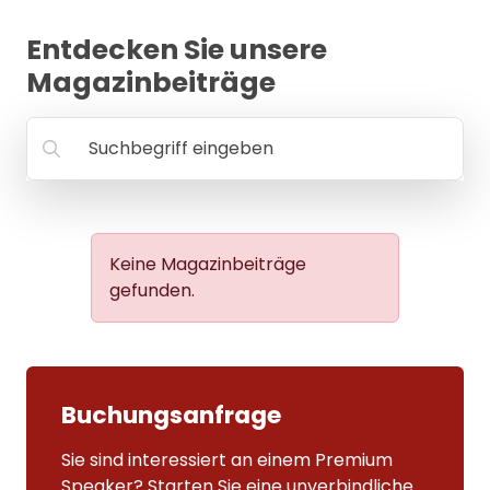
MANAGEMENT
Entdecken Sie unsere
FAQ
Magazinbeiträge
Suchbegriff eingeben
Keine Magazinbeiträge
gefunden.
Buchungsanfrage
Sie sind interessiert an einem Premium
Speaker? Starten Sie eine unverbindliche