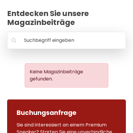
MANAGEMENT
Entdecken Sie unsere
FAQ
Magazinbeiträge
Suchbegriff eingeben
Keine Magazinbeiträge
gefunden.
Buchungsanfrage
Sie sind interessiert an einem Premium
Speaker? Starten Sie eine unverbindliche