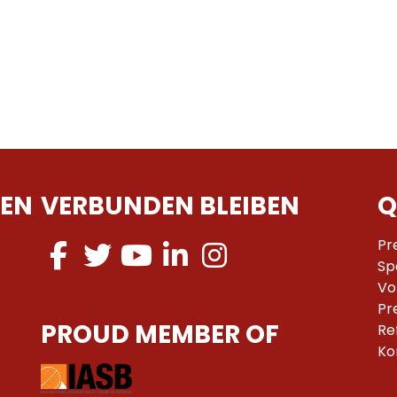
EN
VERBUNDEN BLEIBEN
Q
Pr
Sp
Vo
Pr
PROUD MEMBER OF
Re
Ko