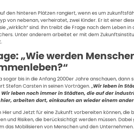
r auf den hinteren Plätzen rangiert, wenn es um zukunftsfä
p von nebenan, verheiratet, zwei Kinder. Er ist einer die
ie „wirklich“ sind. Ihn treibt die Frage nach dem Leben in
rschers. Unter anderem arbeitet er mit dem Zukunftsinstit
.
rage: „Wie werden Menschen
sammenleben
?“
ja sogar bis in die Anfang 2000er Jahre anschauen, dann s
t Stefan Carsten in seinen Vorträgen. „
Wir leben in Stä
Wir leben noch immer in Städten, die auf der industri
hier, arbeiten dort, einkaufen an wieder einem ander
ier und Jetzt für eine Zukunft vorbereiten können, die be
cen und Risiken, die berücksichtigt werden müssen. Dabei
 um das Mobilisieren von Menschen und den Unternehmen.