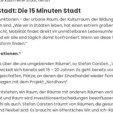
e kaum eine Stadt heran.“
Stadt: Die 15 Minuten Stadt
n Funktionen – der urbane Raum, der Kulturraum, der Bildu
sind. „Wie wir in Städten leben, hat einen extrem großen 
cht, Mobilität findet direkt im unmittelbaren Lebensumfel
 wir alle sind täglich damit konfrontiert. Wenn wir dies
sform finden.“
rationen.“
s über die uns umgebenden Räume“, so Stefan Carsten. „
ickelt sich bereits seit 15 – 20 Jahren. Es geht bereits v
schaffen, Plätze, an denen der Einzelhandel wieder flori
nhagen mit dem Projekt „Nordhavn“.
 1 entstehen, ein Raum, der Räume mit anderen Räumen ver
ät und Raum wird Investitionsentscheidungen beeinflusse
hl als auch. Stefan Carsten träumt von Räumen, die gesun
nd flexibel sind. Es braucht ein öffentliches Wir und Ich-