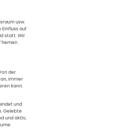
ngsraum usw.
Einfluss auf
d statt. Wir
e Themen
Von der
oran, immer
eren kann.
bindet und
n. Gelebte
d und aktiv,
Räume.