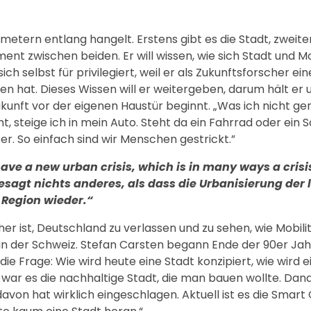
ametern entlang hangelt. Erstens gibt es die Stadt, zweite
nt zwischen beiden. Er will wissen, wie sich Stadt und Mo
 selbst für privilegiert, weil er als Zukunftsforscher ei
n hat. Dieses Wissen will er weitergeben, darum hält er
kunft vor der eigenen Haustür beginnt. „Was ich nicht ge
t, steige ich in mein Auto. Steht da ein Fahrrad oder ein S
er. So einfach sind wir Menschen gestrickt.”
ave a new urban crisis, which is in many ways a crisis
besagt nichts anderes, als dass die Urbanisierung der 
r Region wieder.“
cher ist, Deutschland zu verlassen und zu sehen, wie Mobili
 in der Schweiz. Stefan Carsten begann Ende der 90er Jahr
 Frage: Wie wird heute eine Stadt konzipiert, wie wird e
war es die nachhaltige Stadt, die man bauen wollte. Dan
davon hat wirklich eingeschlagen. Aktuell ist es die Smart C