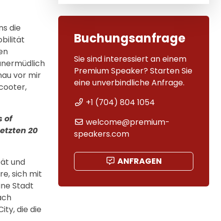
ns die
Buchungsanfrage
bilität
nen
Sie sind interessiert an einem
 unermüdlich
Premium Speaker? Starten Sie
nau vor mir
eine unverbindliche Anfrage.
cooter,
+1 (704) 804 1054
 of
welcome@premium-
letzten 20
speakers.com
ANFRAGEN
tät und
e, sich mit
ine Stadt
ach
ity, die die