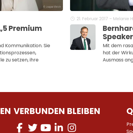
© Jasper Ehrich
21. Februar 2017 – Melanie 
 „5 Premium
Bernhar
Speaker
nd Kommunikation. Sie
Mit dem rasa
tionsprozessen,
hat der Wirk
e zu setzen, ihre
Ausmass an
EN
VERBUNDEN BLEIBEN
Q
Pr
Sp