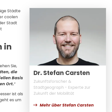
hige Städte
ser coolen
 der Stadt
ut
 in
ehen Sie,
Dr. Stefan Carsten
dten, die
ellen Basis
Zukunftsforscher &
en Ort.
“
Stadtgeograph - Experte zur
Zukunft der Mobilität
sser ist als
 geht es um
Mehr über Stefan Carsten