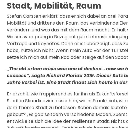
Stadt, Mobilität, Raum
Stefan Carsten erklärt, dass er sich dabei an drei Par
Mobilität und drittens den Raum, das verbindende Eleme
verändern und was das mit dem Raum macht. Er hält sich
Wissensvorsprung in Bezug auf gute Lebensbedingunge
Vorträge und Keynotes. Denn er ist überzeugt, dass Zu
habe, nutze ich nicht. Wenn mein Auto vor der Tür steh
setze ich mich auf mein Rad oder steige auf den Scoot
„The old urban crisis was one of decline… now we h
success”, sagte Richard Florida 2019. Dieser Satz 
Jahre vorbei ist. Eine Stadt findet sich heute in de
Er erzählt, wie frappierend es für ihn als Zukunftsfors
Stadt in Skandinavien aussehen, wie in Frankreich, wie
dem Thema Stadt zu befassen. Schon damals lautete die
gebaut? „Es gab seitdem verschiedene Moden. Zuerst 
entwickelte sich die Idee der resilienten Stadt. Nichts 