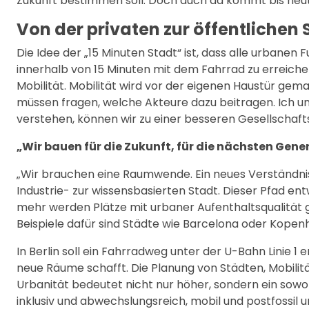
Zukunft bestimmen soll. Doch auch da kommt bis heut
Von der privaten zur öffentlichen 
Die Idee der „15 Minuten Stadt“ ist, dass alle urbane
innerhalb von 15 Minuten mit dem Fahrrad zu erreichen 
Mobilität. Mobilität wird vor der eigenen Haustür gema
müssen fragen, welche Akteure dazu beitragen. Ich und
verstehen, können wir zu einer besseren Gesellschaft
„Wir bauen für die Zukunft, für die nächsten Gene
„Wir brauchen eine Raumwende. Ein neues Verständni
Industrie- zur wissensbasierten Stadt. Dieser Pfad entw
mehr werden Plätze mit urbaner Aufenthaltsqualität ge
Beispiele dafür sind Städte wie Barcelona oder Kope
In Berlin soll ein Fahrradweg unter der U-Bahn Linie
neue Räume schafft. Die Planung von Städten, Mobilit
Urbanität bedeutet nicht nur höher, sondern ein sowo
inklusiv und abwechslungsreich, mobil und postfossil u