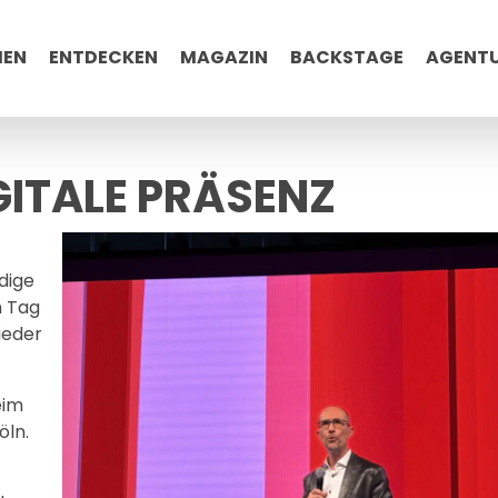
MEN
ENTDECKEN
MAGAZIN
BACKSTAGE
AGENT
GITALE PRÄSENZ
dige
m Tag
ieder
eim
öln.