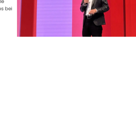
le
s bei