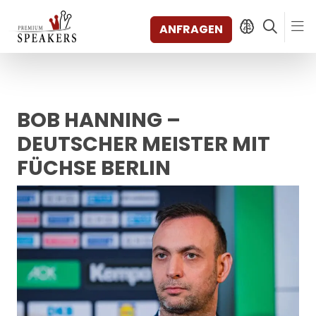
ANFRAGEN
BOB HANNING –
SPEAKERS
THEMEN
DEUTSCHER MEISTER MIT
ENTDECKEN
FÜCHSE BERLIN
SHORTS
VIDEOS
BÜCHER
KATEGORIEN
MAGAZIN
BACKSTAGE
AGENTUR
KONTAKT & STANDORTE