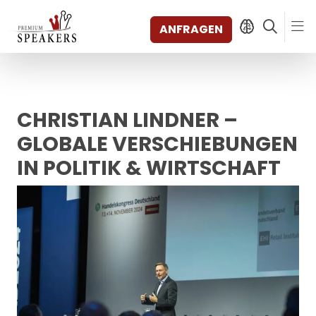
ANFRAGEN
CHRISTIAN LINDNER –
SPEAKERS
THEMEN
GLOBALE VERSCHIEBUNGEN
ENTDECKEN
IN POLITIK & WIRTSCHAFT
SHORTS
VIDEOS
BÜCHER
KATEGORIEN
MAGAZIN
BACKSTAGE
AGENTUR
KONTAKT & STANDORTE