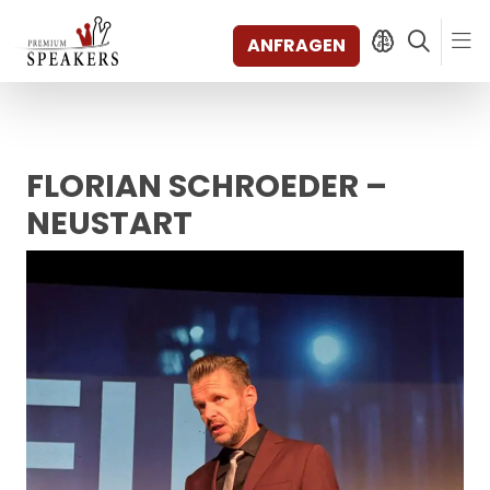
ANFRAGEN
FLORIAN SCHROEDER –
SPEAKERS
THEMEN
NEUSTART
ENTDECKEN
SHORTS
VIDEOS
BÜCHER
KATEGORIEN
MAGAZIN
BACKSTAGE
AGENTUR
KONTAKT & STANDORTE