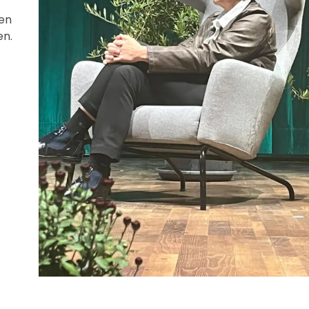
hen
en.