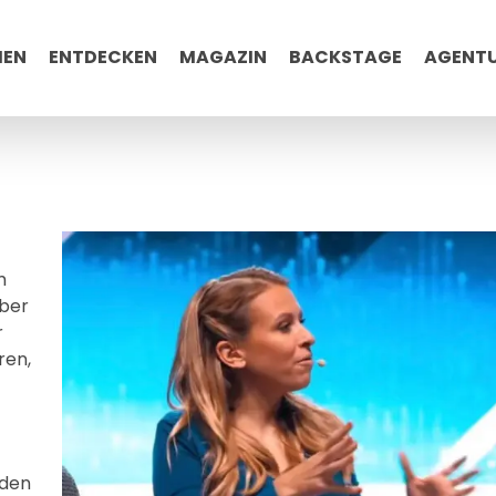
MEN
ENTDECKEN
MAGAZIN
BACKSTAGE
AGENT
m
über
r
ren,
nden