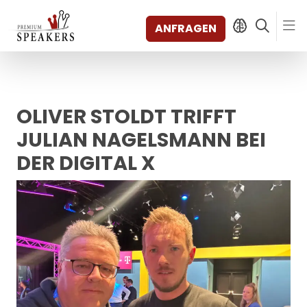
ANFRAGEN
OLIVER STOLDT TRIFFT
SPEAKERS
THEMEN
JULIAN NAGELSMANN BEI
ENTDECKEN
DER DIGITAL X
SHORTS
VIDEOS
BÜCHER
KATEGORIEN
MAGAZIN
BACKSTAGE
AGENTUR
KONTAKT & STANDORTE