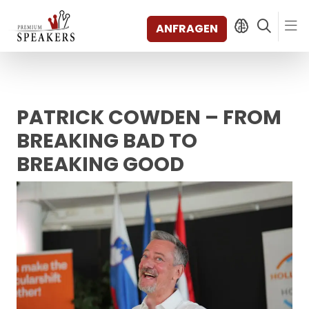
ANFRAGEN
PATRICK COWDEN – FROM
SPEAKERS
THEMEN
BREAKING BAD TO
ENTDECKEN
BREAKING GOOD
SHORTS
VIDEOS
BÜCHER
KATEGORIEN
MAGAZIN
BACKSTAGE
AGENTUR
KONTAKT & STANDORTE