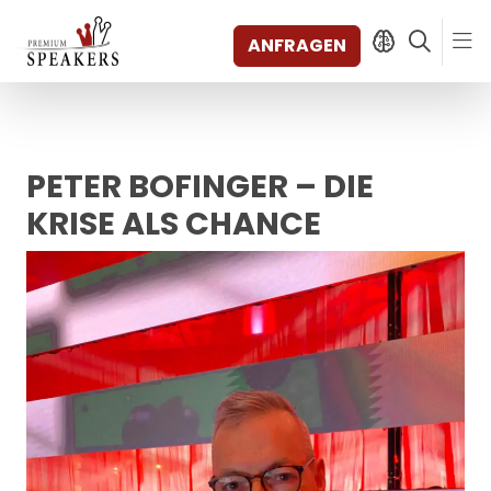
ANFRAGEN
PETER BOFINGER – DIE
SPEAKERS
THEMEN
KRISE ALS CHANCE
ENTDECKEN
SHORTS
VIDEOS
BÜCHER
KATEGORIEN
MAGAZIN
BACKSTAGE
AGENTUR
KONTAKT & STANDORTE