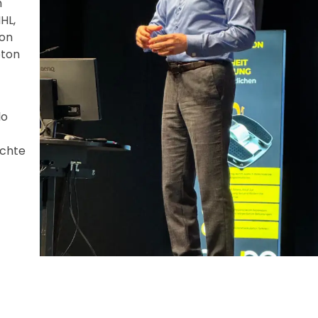
h
HL,
von
pton
lo
ichte