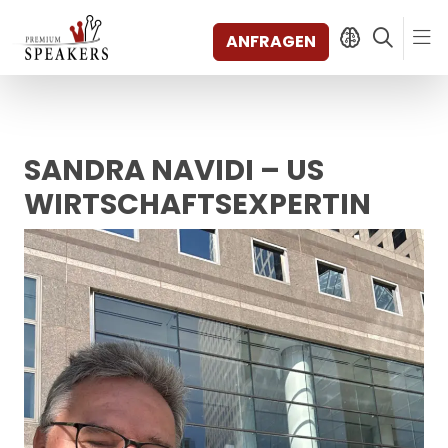
ANFRAGEN
SANDRA NAVIDI – US
SPEAKERS
THEMEN
WIRTSCHAFTSEXPERTIN
ENTDECKEN
SHORTS
VIDEOS
BÜCHER
KATEGORIEN
MAGAZIN
BACKSTAGE
AGENTUR
KONTAKT & STANDORTE