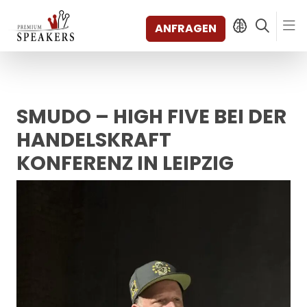
ANFRAGEN
SMUDO – HIGH FIVE BEI DER
SPEAKERS
THEMEN
HANDELSKRAFT
ENTDECKEN
KONFERENZ IN LEIPZIG
SHORTS
VIDEOS
BÜCHER
KATEGORIEN
MAGAZIN
BACKSTAGE
AGENTUR
KONTAKT & STANDORTE