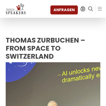
ANFRAGEN
THOMAS ZURBUCHEN –
SPEAKERS
THEMEN
FROM SPACE TO
ENTDECKEN
SWITZERLAND
SHORTS
VIDEOS
BÜCHER
KATEGORIEN
MAGAZIN
BACKSTAGE
AGENTUR
KONTAKT & STANDORTE