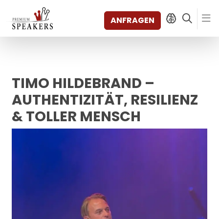
ANFRAGEN
TIMO HILDEBRAND –
SPEAKERS
THEMEN
AUTHENTIZITÄT, RESILIENZ
ENTDECKEN
& TOLLER MENSCH
SHORTS
VIDEOS
BÜCHER
KATEGORIEN
MAGAZIN
BACKSTAGE
AGENTUR
KONTAKT & STANDORTE