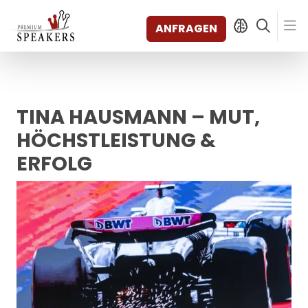
ANFRAGEN
TINA HAUSMANN – MUT,
SPEAKERS
THEMEN
HÖCHSTLEISTUNG &
ENTDECKEN
ERFOLG
SHORTS
VIDEOS
BÜCHER
KATEGORIEN
MAGAZIN
BACKSTAGE
AGENTUR
KONTAKT & STANDORTE