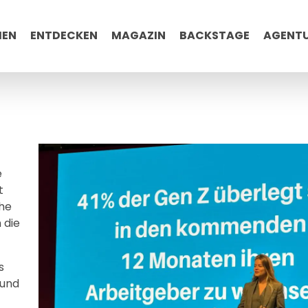
MEN
ENTDECKEN
MAGAZIN
BACKSTAGE
AGENT
e
t
he
 die
s
 und