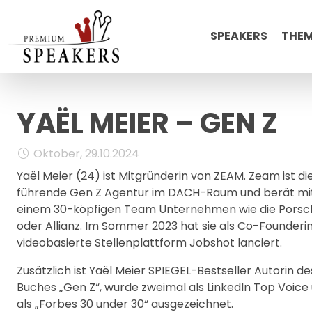
SPEAKERS
THE
YAËL MEIER – GEN Z
Oktober, 29.10.2024
Yaël Meier (24) ist Mitgründerin von ZEAM. Zeam ist di
führende Gen Z Agentur im DACH-Raum und berät mi
einem 30-köpfigen Team Unternehmen wie die Porsc
oder Allianz. Im Sommer 2023 hat sie als Co-Founderin
videobasierte Stellenplattform Jobshot lanciert.
Zusätzlich ist Yaël Meier SPIEGEL-Bestseller Autorin de
Buches „Gen Z“, wurde zweimal als LinkedIn Top Voice
als „Forbes 30 under 30“ ausgezeichnet.