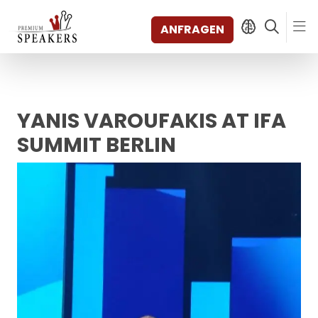
ANFRAGEN
YANIS VAROUFAKIS AT IFA
SPEAKERS
THEMEN
SUMMIT BERLIN
ENTDECKEN
SHORTS
VIDEOS
BÜCHER
KATEGORIEN
MAGAZIN
BACKSTAGE
AGENTUR
KONTAKT & STANDORTE