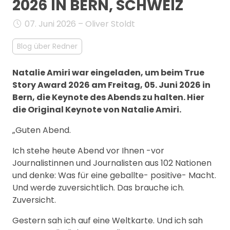
2026 IN BERN, SCHWEIZ
MANAGEMENT
FAQ
07. Juni 2026 – Oliver Stoldt
Blog über Redner
Natalie Amiri war eingeladen, um beim True
Story Award 2026 am Freitag, 05. Juni 2026 in
Bern, die Keynote des Abends zu halten. Hier
die Original Keynote von Natalie Amiri.
„Guten Abend.
Ich stehe heute Abend vor Ihnen -vor
Journalistinnen und Journalisten aus 102 Nationen
und denke: Was für eine geballte- positive- Macht.
Und werde zuversichtlich. Das brauche ich.
Zuversicht.
Gestern sah ich auf eine Weltkarte. Und ich sah