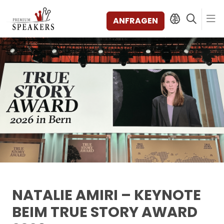
ANFRAGEN
SPEAKERS
THEMEN
ENTDECKEN
SHORTS
VIDEOS
BÜCHER
KATEGORIEN
MAGAZIN
BACKSTAGE
NATALIE AMIRI – KEYNOTE
AGENTUR
BEIM TRUE STORY AWARD
KONTAKT & STANDORTE