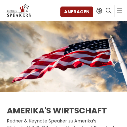
ANFRAGEN
SPEAKERS
THEMEN
ENTDECKEN
SHORTS
VIDEOS
BÜCHER
KATEGORIEN
MAGAZIN
BACKSTAGE
AMERIKA'S WIRTSCHAFT
AGENTUR
Redner & Keynote Speaker zu Amerika’s
KONTAKT & STANDORTE