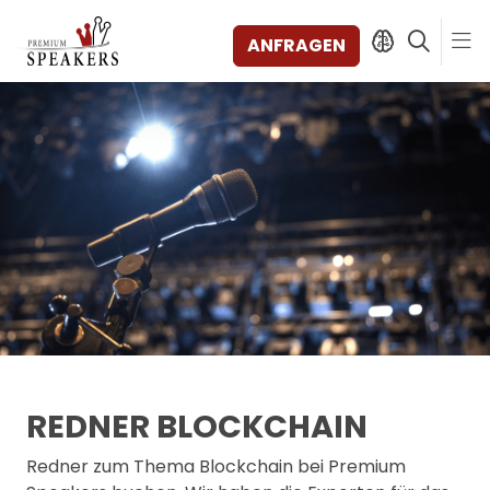
ANFRAGEN
SPEAKERS
THEMEN
ENTDECKEN
SHORTS
VIDEOS
BÜCHER
KATEGORIEN
MAGAZIN
BACKSTAGE
REDNER BLOCKCHAIN
AGENTUR
Redner zum Thema Blockchain bei Premium
KONTAKT & STANDORTE