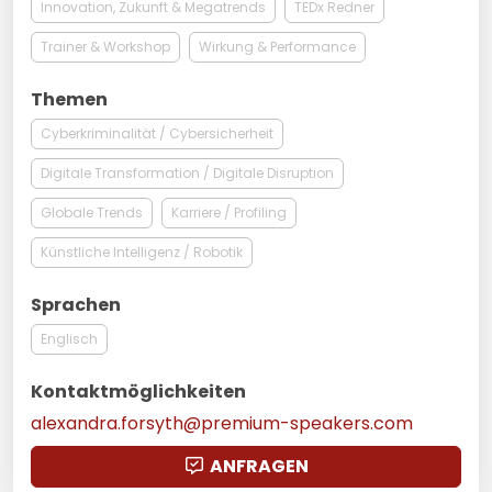
Innovation, Zukunft & Megatrends
TEDx Redner
Trainer & Workshop
Wirkung & Performance
Themen
Cyberkriminalität / Cybersicherheit
Digitale Transformation / Digitale Disruption
Globale Trends
Karriere / Profiling
Künstliche Intelligenz / Robotik
Sprachen
Englisch
Kontaktmöglichkeiten
alexandra.forsyth@premium-speakers.com
ANFRAGEN