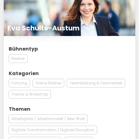
Eva Schulte-Austum
Bühnentyp
Redner
Kategorien
Führung
Online Redner
Teambildung & Teamarbeit
Trainer & Workshop
Themen
Arbeitsplatz / Arbeitsmodell / New Work
Digitale Transformation / Digitale Disruption