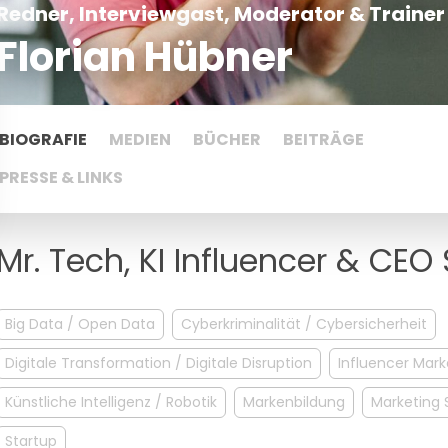
Redner, Interviewgast, Moderator & Trainer
Florian Hübner
BIOGRAFIE
MEDIEN
BÜCHER
BEITRÄGE
PRESSE & LINKS
Mr. Tech, KI Influencer & CEO
Big Data / Open Data
Cyberkriminalität / Cybersicherheit
Digitale Transformation / Digitale Disruption
Influencer Mark
Künstliche Intelligenz / Robotik
Markenbildung
Marketing S
Startup