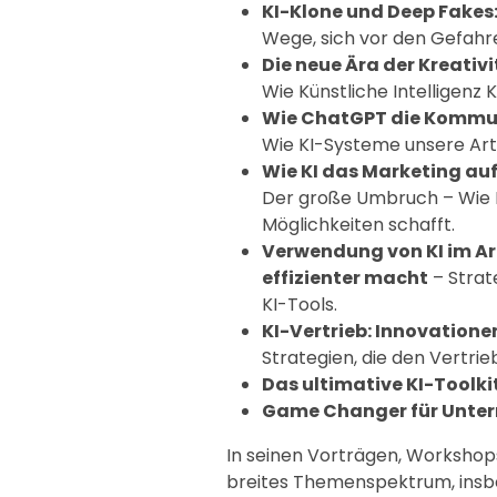
KI-Klone und Deep Fakes:
Wege, sich vor den Gefahr
Die neue Ära der Kreativ
Wie Künstliche Intelligenz 
Wie ChatGPT die Kommu
Wie KI-Systeme unsere Art
Wie KI das Marketing au
Der große Umbruch – Wie K
Möglichkeiten schafft.
Verwendung von KI im Ar
effizienter macht
– Strat
KI-Tools.
KI-Vertrieb: Innovatione
Strategien, die den Vertrie
Das ultimative KI-Toolki
Game Changer für Unte
In seinen Vorträgen, Workshop
breites Themenspektrum, insb