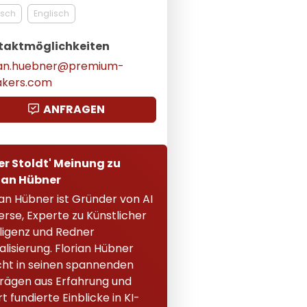
tsch
Englisch
taktmöglichkeiten
rian.huebner@premium-
akers.com
ANFRAGEN
er Stoldt' Meinung zu
ian Hübner
ian Hübner ist Gründer von AI
erse, Experte zu Künstlicher
lligenz und Redner
talisierung. Florian Hübner
cht in seinen spannenden
rägen aus Erfahrung und
rt fundierte Einblicke in KI-