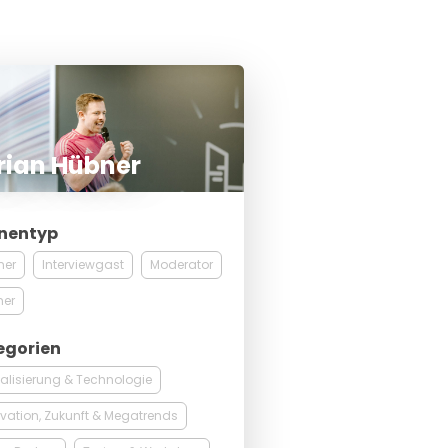
rian Hübner
nentyp
ner
Interviewgast
Moderator
ner
egorien
talisierung & Technologie
vation, Zukunft & Megatrends