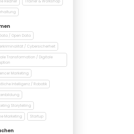
ne Redner
Trainer & Workshop
rhaltung
men
Data / Open Data
rkriminalität / Cybersicherheit
tale Transformation / Digitale
uption
uencer Marketing
tliche Intelligenz / Robotik
kenbildung
eting Storytelling
ne Marketing
Startup
achen