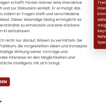
Tren
rägen schafft Florian Hübner eine interaktive
inte
und zur Diskussion einlädt. Er ermutigt das
imme
gen, indem er Fragen stellt und verschiedene
seit
ässt. Dieser lebendige Dialog ermöglicht es
mögl
Verständnis zu entwickeln und eine stärkere
Keyn
m KI aufzubauen.
Ref
h nicht nur darauf, Wissen zu vermitteln. Sie
Spea
 Publikum, die vorgestellten Ideen und Konzepte
hhaltige Wirkung seiner Vorträge und
des Interesse an den Möglichkeiten und
liche Intelligenz mit sich bringt.
GEN
r