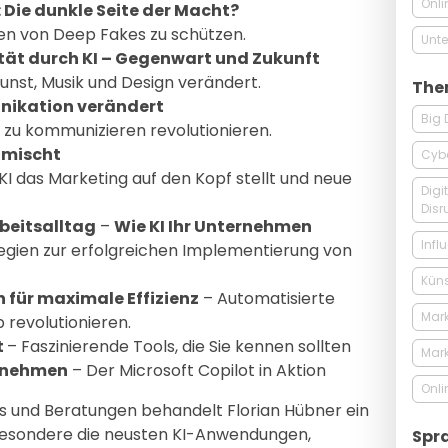
Onli
 Die dunkle Seite der Macht?
en von Deep Fakes zu schützen.
Unte
ität durch KI – Gegenwart und Zukunft
Kunst, Musik und Design verändert.
The
nikation verändert
Big 
 zu kommunizieren revolutionieren.
fmischt
Cybe
I das Marketing auf den Kopf stellt und neue
Digi
Disr
beitsalltag
–
Wie KI Ihr Unternehmen
Infl
egien zur erfolgreichen Implementierung von
Küns
n für maximale Effizienz
– Automatisierte
Mar
b revolutionieren.
t
– Faszinierende Tools, die Sie kennen sollten
Mark
rnehmen
– Der Microsoft Copilot in Aktion
Onli
s und Beratungen behandelt Florian Hübner ein
esondere die neusten KI-Anwendungen,
Spr