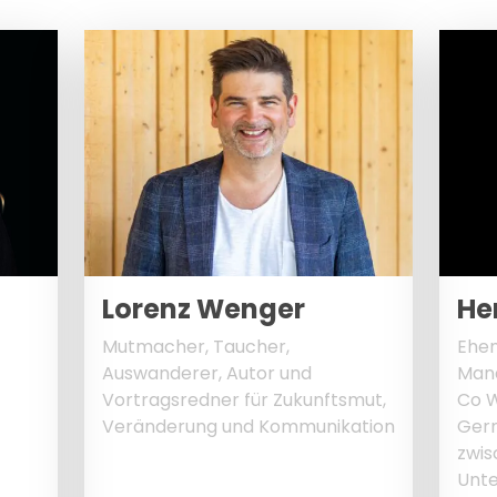
Lorenz Wenger
He
Mutmacher, Taucher,
Ehem
Auswanderer, Autor und
Mana
Vortragsredner für Zukunftsmut,
Co 
Veränderung und Kommunikation
Ger
zwis
Unte