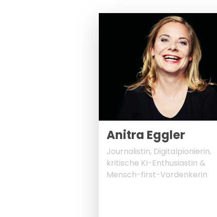
Anitra Eggler
Journalistin, Digitalpionierin,
kritische KI-Enthusiastin &
Mensch-first-Vordenkerin