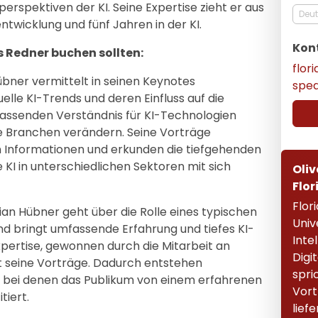
erspektiven der KI. Seine Expertise zieht er aus
Deu
ntwicklung und fünf Jahren in der KI.
Kon
s Redner buchen sollten:
flo
übner vermittelt in seinen Keynotes
spe
elle KI-Trends und deren Einfluss auf die
assenden Verständnis für KI-Technologien
ne Branchen verändern. Seine Vorträge
 Informationen und erkunden die tiefgehenden
KI in unterschiedlichen Sektoren mit sich
Oliv
Flor
Flor
ian Hübner geht über die Rolle eines typischen
Univ
d bringt umfassende Erfahrung und tiefes KI-
Inte
xpertise, gewonnen durch die Mitarbeit an
Digi
gt seine Vorträge. Dadurch entstehen
spri
n, bei denen das Publikum von einem erfahrenen
Vort
tiert.
liefe