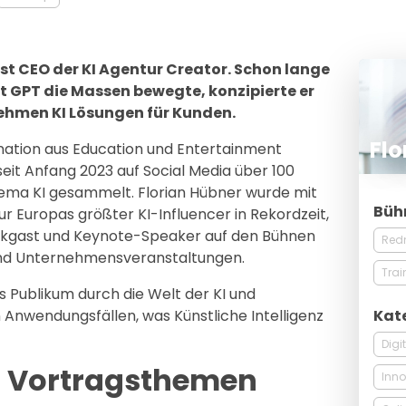
ist CEO der KI Agentur Creator. Schon lange
 GPT die Massen bewegte, konzipierte er
ehmen KI Lösungen für Kunden.
Flo
ination aus Education und Entertainment
seit Anfang 2023 auf Social Media über 100
ema KI gesammelt. Florian Hübner wurde mit
Büh
ur Europas größter KI-Influencer in Rekordzeit,
alkgast und Keynote-Speaker auf den Bühnen
Red
nd Unternehmensveranstaltungen.
Trai
s Publikum durch die Welt der KI und
Kat
 Anwendungsfällen, was Künstliche Intelligenz
Digi
r Vortragsthemen
Inno