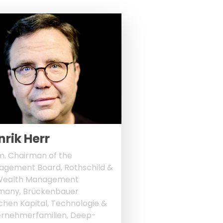
nrik Herr
. Chairman of the
gement Board, Rothschild &
Wealth Management
many, Brückenbauer
chen Kapital, Technologie &
rnehmerfamilien, Deep-