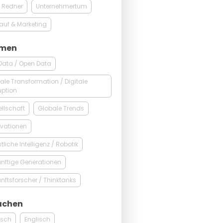
 Redner
Unternehmertum
auf & Marketing
men
Data / Open Data
tale Transformation / Digitale
uption
llschaft
Globale Trends
vationen
tliche Intelligenz / Robotik
nftige Generationen
nftsforscher / Thinktanks
achen
tsch
Englisch