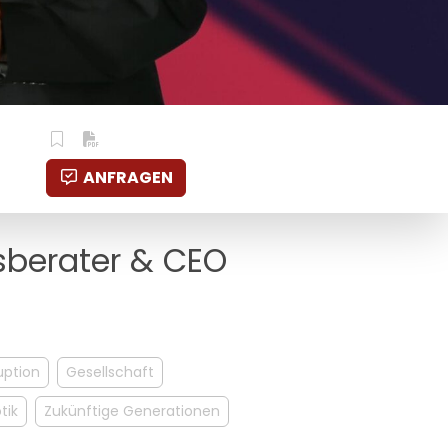
ANFRAGEN
tsberater & CEO
uption
Gesellschaft
tik
Zukünftige Generationen