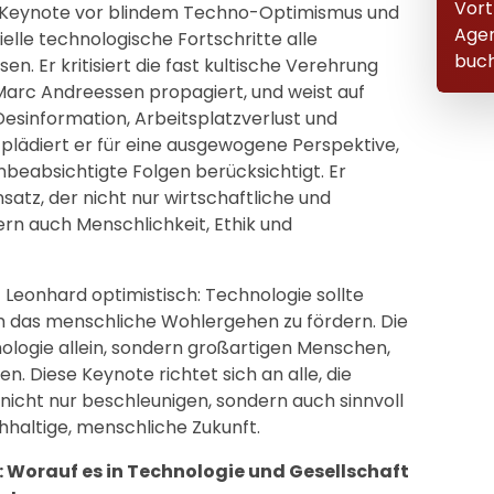
Vort
r Keynote vor blindem Techno-Optimismus und
Age
elle technologische Fortschritte alle
buch
n. Er kritisiert die fast kultische Verehrung
Marc Andreessen propagiert, und weist auf
Desinformation, Arbeitsplatzverlust und
plädiert er für eine ausgewogene Perspektive,
beabsichtigte Folgen berücksichtigt. Er
satz, der nicht nur wirtschaftliche und
ern auch Menschlichkeit, Ethik und
bt Leonhard optimistisch: Technologie sollte
 das menschliche Wohlergehen zu fördern. Die
ologie allein, sondern großartigen Menschen,
n. Diese Keynote richtet sich an alle, die
icht nur beschleunigen, sondern auch sinnvoll
hhaltige, menschliche Zukunft.
I: Worauf es in Technologie und Gesellschaft