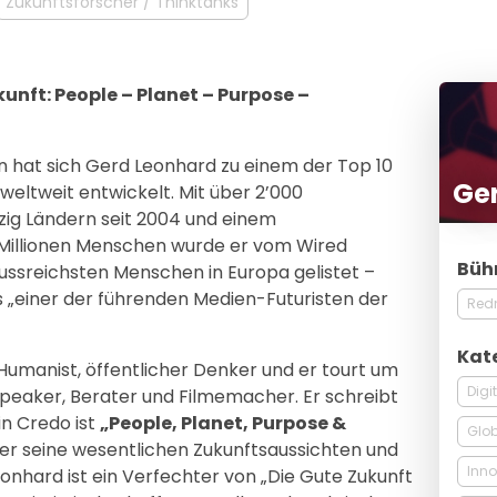
Zukunftsforscher / Thinktanks
unft: People – Planet – Purpose –
n hat sich Gerd Leonhard zu einem der Top 10
Ge
eltweit entwickelt. Mit über 2’000
ig Ländern seit 2004 und einem
Millionen Menschen wurde er vom Wired
Büh
lussreichsten Menschen in Europa gelistet –
s „einer der führenden Medien-Futuristen der
Red
Kat
 Humanist, öffentlicher Denker und er tourt um
Digi
Speaker, Berater und Filmemacher. Er schreibt
n Credo ist
„People, Planet, Purpose &
Glob
lt er seine wesentlichen Zukunftsaussichten und
Inno
onhard ist ein Verfechter von „Die Gute Zukunft