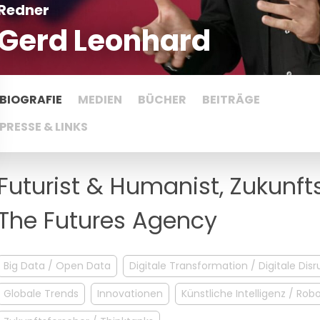
Redner
Gerd Leonhard
BIOGRAFIE
MEDIEN
BÜCHER
BEITRÄGE
PRESSE & LINKS
Futurist & Humanist, Zukunf
The Futures Agency
Big Data / Open Data
Digitale Transformation / Digitale Disr
Globale Trends
Innovationen
Künstliche Intelligenz / Robo