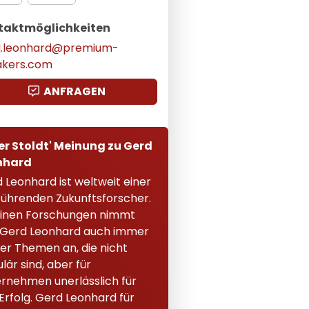
taktmöglichkeiten
d.leonhard@premium-
akers.com
ANFRAGEN
er Stoldt' Meinung zu Gerd
nhard
 Leonhard ist weltweit einer
führenden Zukunftsforscher.
einen Forschungen nimmt
 Gerd Leonhard auch immer
er Themen an, die nicht
lär sind, aber für
rnehmen unerlässlich für
Erfolg. Gerd Leonhard für