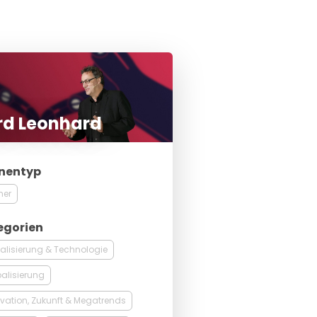
rd Leonhard
nentyp
ner
egorien
talisierung & Technologie
alisierung
vation, Zukunft & Megatrends