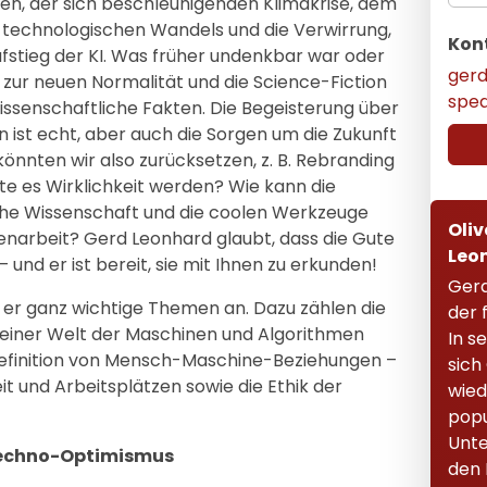
gen, der sich beschleunigenden Klimakrise, dem
echnologischen Wandels und die Verwirrung,
Kon
stieg der KI. Was früher undenkbar war oder
ger
l zur neuen Normalität und die Science-Fiction
spe
issenschaftliche Fakten. Die Begeisterung über
 ist echt, aber auch die Sorgen um die Zukunft
 könnten wir also zurücksetzen, z. B. Rebranding
nte es Wirklichkeit werden? Wie kann die
che Wissenschaft und die coolen Werkzeuge
Oliv
arbeit? Gerd Leonhard glaubt, dass die Gute
Leo
– und er ist bereit, sie mit Ihnen zu erkunden!
Gerd
 er ganz wichtige Themen an. Dazu zählen die
der 
einer Welt der Maschinen und Algorithmen
In s
efinition von Mensch-Maschine-Beziehungen –
sich
it und Arbeitsplätzen sowie die Ethik der
wied
popu
Unte
Techno-Optimismus
den 