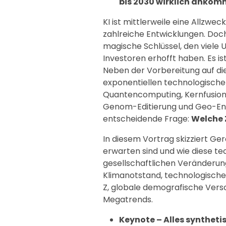
bis 2030 wirklich ankom
KI ist mittlerweile eine Allzwe
zahlreiche Entwicklungen. Doch 
magische Schlüssel, den viele
Investoren erhofft haben. Es ist
Neben der Vorbereitung auf die
exponentiellen technologisch
Quantencomputing, Kernfusion,
Genom-Editierung und Geo-Engin
entscheidende Frage:
Welche 
In diesem Vortrag skizziert Ge
erwarten sind und wie diese t
gesellschaftlichen Veränder
Klimanotstand, technologische 
Z, globale demografische Vers
Megatrends.
Keynote – Alles synthetis