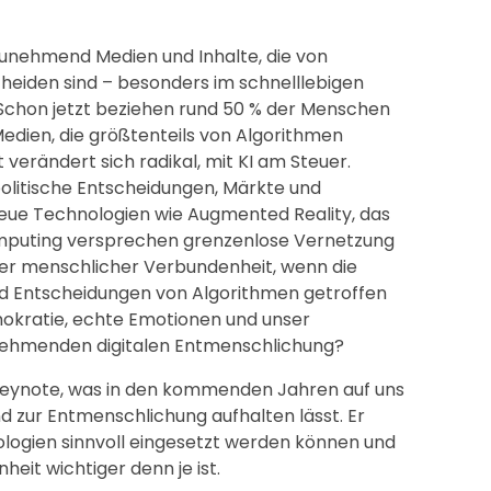
 zunehmend Medien und Inhalte, die von
eiden sind – besonders im schnelllebigen
 Schon jetzt beziehen rund 50 % der Menschen
Medien, die größtenteils von Algorithmen
verändert sich radikal, mit KI am Steuer.
olitische Entscheidungen, Märkte und
Neue Technologien wie Augmented Reality, das
mputing versprechen grenzenlose Vernetzung
er menschlicher Verbundenheit, wenn die
nd Entscheidungen von Algorithmen getroffen
okratie, echte Emotionen und unser
unehmenden digitalen Entmenschlichung?
 Keynote, was in den kommenden Jahren auf uns
 zur Entmenschlichung aufhalten lässt. Er
nologien sinnvoll eingesetzt werden können und
it wichtiger denn je ist.