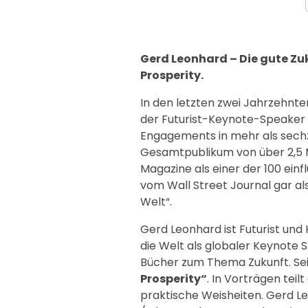
Gerd Leonhard – Die gute Zuk
Prosperity.
In den letzten zwei Jahrzehnte
der Futurist-Keynote-Speaker w
Engagements in mehr als sechz
Gesamtpublikum von über 2,5 
Magazine als einer der 100 einf
vom Wall Street Journal gar al
Welt“.
Gerd Leonhard ist Futurist und
die Welt als globaler Keynote 
Bücher zum Thema Zukunft. Sei
Prosperity“
. In Vorträgen tei
praktische Weisheiten. Gerd Le