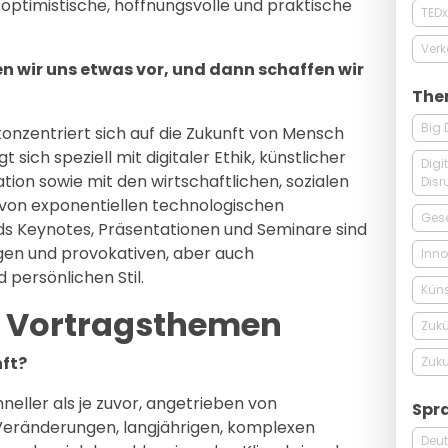
 optimistische, hoffnungsvolle und praktische
TEDx
Verk
en wir uns etwas vor, und dann schaffen wir
The
Big 
onzentriert sich auf die Zukunft von Mensch
sich speziell mit digitaler Ethik, künstlicher
Digi
ation sowie mit den wirtschaftlichen, sozialen
Disr
von exponentiellen technologischen
Gese
s Keynotes, Präsentationen und Seminare sind
igen und provokativen, aber auch
Inno
 persönlichen Stil.
Küns
d Vortragsthemen
Zukü
nft?
Zuku
neller als je zuvor, angetrieben von
Spr
 Veränderungen, langjährigen, komplexen
Deu