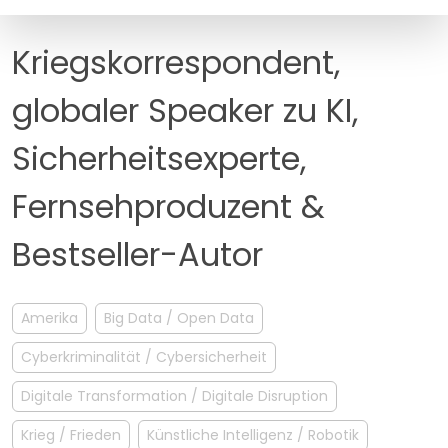
MANAGEMENT
FAQ
Kriegskorrespondent,
globaler Speaker zu KI,
Sicherheitsexperte,
Fernsehproduzent &
Bestseller-Autor
Amerika
Big Data / Open Data
Cyberkriminalität / Cybersicherheit
Digitale Transformation / Digitale Disruption
Krieg / Frieden
Künstliche Intelligenz / Robotik