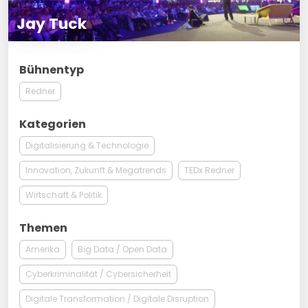
Jay Tuck
Bühnentyp
Redner
Kategorien
Digitalisierung & Technologie
Innovation, Zukunft & Megatrends
TEDx Redner
Wirtschaft & Politik
Themen
Amerika
Big Data / Open Data
Cyberkriminalität / Cybersicherheit
Digitale Transformation / Digitale Disruption