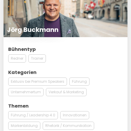
Jörg Buckmann
Bühnentyp
Redner
Trainer
Kategorien
Exklusiv bei Premium Speakers
Führung
Unternehmertum
Verkauf & Marketing
Themen
Führung / Leadership 4.0
Innovationen
Markenbildung
Rhetorik / Kommunikation