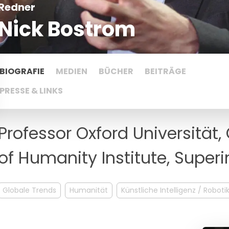
Redner
Nick Bostrom
BIOGRAFIE
MEDIEN
BÜCHER
BEITRÄGE
PRESSE & LINKS
Professor Oxford Universität,
of Humanity Institute, Superi
Globale Trends
Humanität
Künstliche Intelligenz / Roboti