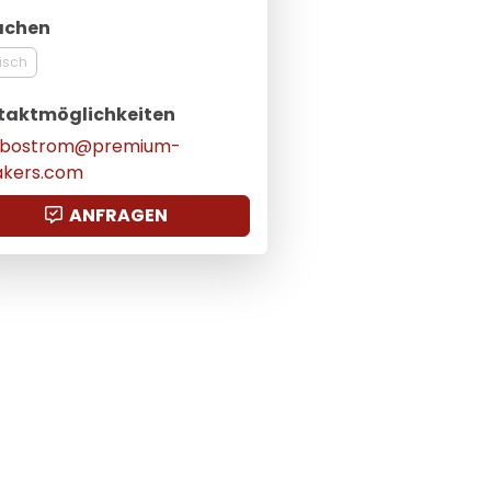
achen
isch
taktmöglichkeiten
k.bostrom@premium-
akers.com
ANFRAGEN