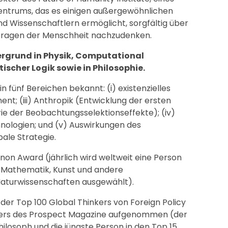
zentrums, das es einigen außergewöhnlichen
d Wissenschaftlern ermöglicht, sorgfältig über
 Fragen der Menschheit nachzudenken.
ergrund in Physik, Computational
cher Logik sowie in Philosophie.
 in fünf Bereichen bekannt: (i) existenzielles
ment; (iii) Anthropik (Entwicklung der ersten
ie der Beobachtungsselektionseffekte); (iv)
nologien; und (v) Auswirkungen des
ale Strategie.
nnon Award (jährlich wird weltweit eine Person
, Mathematik, Kunst und andere
Naturwissenschaften ausgewählt).
 der Top 100 Global Thinkers von Foreign Policy
inkers des Prospect Magazine aufgenommen (der
hilosoph und die jüngste Person in den Top 15