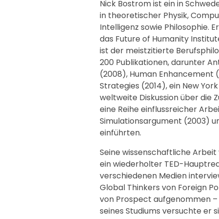
Nick Bostrom ist ein in Schwe
in theoretischer Physik, Compu
Intelligenz sowie Philosophie. E
das Future of Humanity Institu
ist der meistzitierte Berufsphi
200 Publikationen, darunter An
(2008), Human Enhancement (20
Strategies (2014), ein New York
weltweite Diskussion über die 
eine Reihe einflussreicher Arbe
Simulationsargument (2003) und
einführten.
Seine wissenschaftliche Arbeit 
ein wiederholter TED-Hauptred
verschiedenen Medien interview
Global Thinkers von Foreign Pol
von Prospect aufgenommen – a
seines Studiums versuchte er s