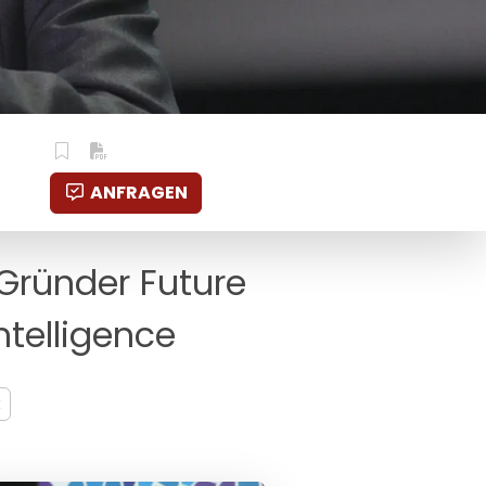
ANFRAGEN
 Gründer Future
ntelligence
k