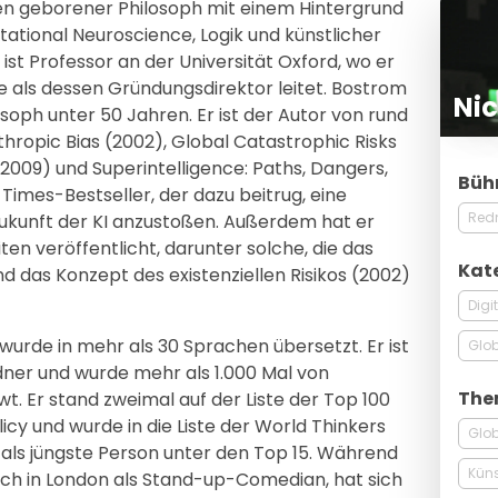
den geborener Philosoph mit einem Hintergrund
tational Neuroscience, Logik und künstlicher
r ist Professor an der Universität Oxford, wo er
te als dessen Gründungsdirektor leitet. Bostrom
Ni
losoph unter 50 Jahren. Er ist der Autor von rund
thropic Bias (2002), Global Catastrophic Risks
09) und Superintelligence: Paths, Dangers,
Büh
 Times-Bestseller, der dazu beitrug, eine
Red
Zukunft der KI anzustoßen. Außerdem hat er
iten veröffentlicht, darunter solche, die das
Kat
 das Konzept des existenziellen Risikos (2002)
Digi
wurde in mehr als 30 Sprachen übersetzt. Er ist
Glob
ner und wurde mehr als 1.000 Mal von
The
t. Er stand zweimal auf der Liste der Top 100
icy und wurde in die Liste der World Thinkers
Glob
ls jüngste Person unter den Top 15. Während
Küns
ich in London als Stand-up-Comedian, hat sich