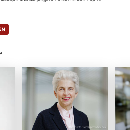
EN
r
© ThomasxTrutschel/photothek.dex