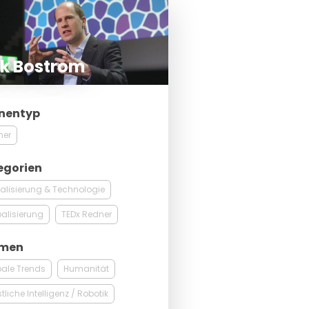
ck Bostrom
nentyp
ner
egorien
talisierung & Technologie
alisierung
TEDx Redner
men
ale Trends
Humanität
tliche Intelligenz / Robotik