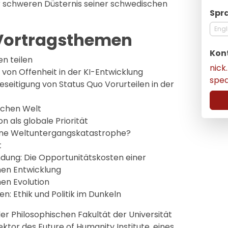
r schweren Düsternis seiner schwedischen
Spr
Engl
Vortragsthemen
Kon
en teilen
nic
 von Offenheit in der KI-Entwicklung
spe
seitigung von Status Quo Vorurteilen in der
ichen Welt
on als globale Priorität
eine Weltuntergangskatastrophe?
t
ung: Die Opportunitätskosten einer
hen Entwicklung
en Evolution
n: Ethik und Politik im Dunkeln
er Philosophischen Fakultät der Universität
ektor des Future of Humanity Institute, eines