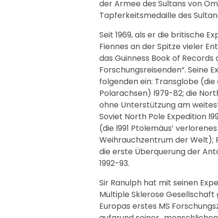
der Armee des Sultans von Oma
Tapferkeitsmedaille des Sultan
Seit 1969, als er die britische 
Fiennes an der Spitze vieler E
das Guinness Book of Records 
Forschungsreisenden“. Seine Ex
folgenden ein: Transglobe (di
Polarachsen) l979-82; die Nor
ohne Unterstützung am weitest
Soviet North Pole Expedition l
(die l991 Ptolemäus’ verlorene
Weihrauchzentrum der Welt); F
die erste Überquerung der Ant
1992-93.
Sir Ranulph hat mit seinen Expe
Multiple Sklerose Gesellschaft
Europas erstes MS Forschungsz
aufgrund seiner „menschlichen