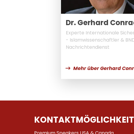
Dr. Gerhard Conr
Experte Internationale Siche
- Islamwissenschaftler & BN
Nachrichtendienst
Mehr über Gerhard Con
KONTAKTMÖGLICHKEIT
Premium Speakers USA & Canada