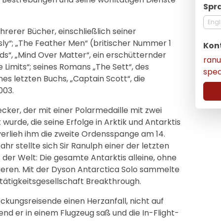
Spr
Engl
hrerer Bücher, einschließlich seiner
sly“; „The Feather Men“ (britischer Nummer 1
Kon
ands“, „Mind Over Matter“, ein erschütternder
ran
 Limits“; seines Romans „The Sett“, des
spe
nes letzten Buchs, „Captain Scott“, die
003.
decker, der mit einer Polarmedaille mit zwei
rde, die seine Erfolge in Arktik und Antarktis
. verlieh ihm die zweite Ordensspange am 14.
r stellte sich Sir Ranulph einer der letzten
der Welt: Die gesamte Antarktis alleine, ohne
eren. Mit der Dyson Antarctica Solo sammelte
ltätigkeitsgesellschaft Breakthrough.
ckungsreisende einen Herzanfall, nicht auf
end er in einem Flugzeug saß und die In-Flight-