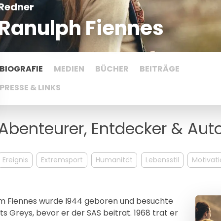
Redner
Ranulph Fiennes
BIOGRAFIE
MEDIEN
BÜCHER
BEITRÄGE
PRESSE & LINKS
Abenteurer, Entdecker & Aut
Ereignis
Extremsport
Humanität
Lebensstil
Motivati
m Fiennes wurde l944 geboren und besuchte
ts Greys, bevor er der SAS beitrat. 1968 trat er