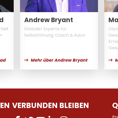
ad
Andrew Bryant
Ma
rheit
Globaler Experte für
Olym
D-
Selbstführung, Coach & Autor
Gewi
Ernä
Ges
rad
Mehr über Andrew Bryant
M
EN
VERBUNDEN BLEIBEN
Q
Pr