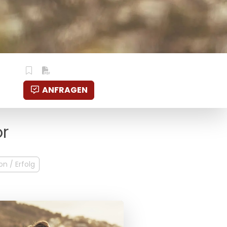
ANFRAGEN
or
on / Erfolg