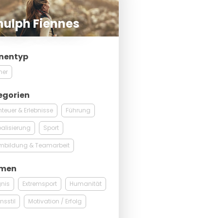
nulph Fiennes
nentyp
ner
egorien
teuer & Erlebnisse
Führung
alisierung
Sport
mbildung & Teamarbeit
men
gnis
Extremsport
Humanität
nsstil
Motivation / Erfolg