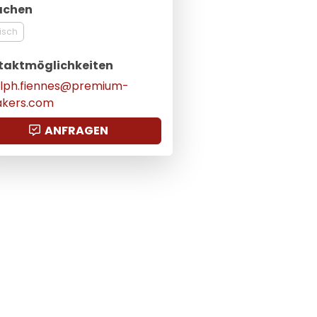
achen
isch
taktmöglichkeiten
ulph.fiennes@premium-
akers.com
ANFRAGEN