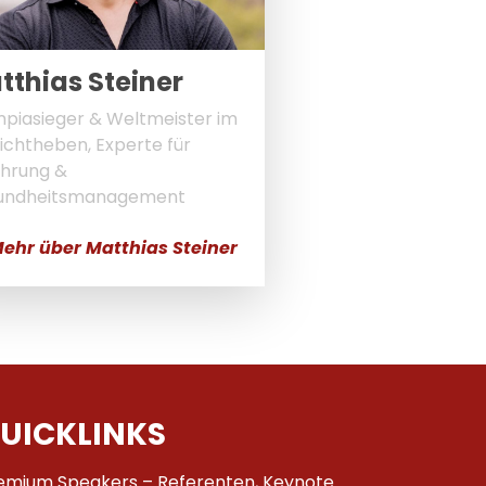
tthias Steiner
piasieger & Weltmeister im
chtheben, Experte für
hrung &
undheitsmanagement
ehr über Matthias Steiner
UICKLINKS
emium Speakers – Referenten, Keynote