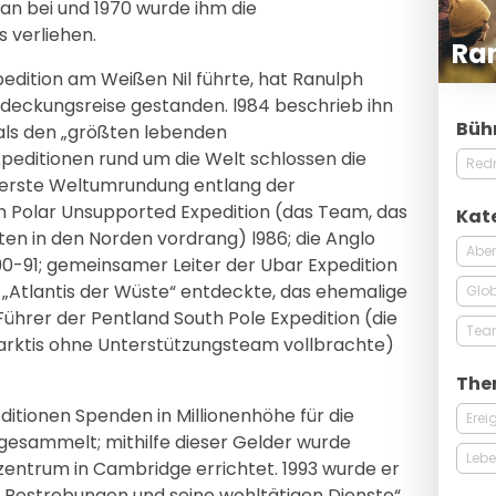
n bei und 1970 wurde ihm die
s verliehen.
Ra
Expedition am Weißen Nil führte, hat Ranulph
ntdeckungsreise gestanden. l984 beschrieb ihn
Büh
als den „größten lebenden
peditionen rund um die Welt schlossen die
Red
e erste Weltumrundung entlang der
th Polar Unsupported Expedition (das Team, das
Kat
en in den Norden vordrang) l986; die Anglo
Aben
990-91; gemeinsamer Leiter der Ubar Expedition
s „Atlantis der Wüste“ entdeckte, das ehemalige
Glob
ührer der Pentland South Pole Expedition (die
Tea
arktis ohne Unterstützungsteam vollbrachte)
The
ditionen Spenden in Millionenhöhe für die
Erei
 gesammelt; mithilfe dieser Gelder wurde
Lebe
entrum in Cambridge errichtet. 1993 wurde er
 Bestrebungen und seine wohltätigen Dienste“