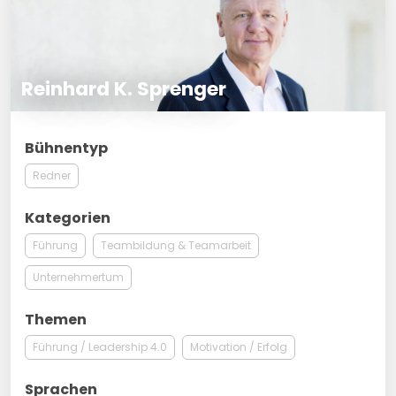
Reinhard K. Sprenger
Bühnentyp
Redner
Kategorien
Führung
Teambildung & Teamarbeit
Unternehmertum
Themen
Führung / Leadership 4.0
Motivation / Erfolg
Sprachen