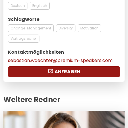
Deutsch
Englisch
Schlagworte
Change-Management
Diversity
Motivation
Vortragsredner
Kontaktmöglichkeiten
sebastian.waechter@premium-speakers.com
ANFRAGEN
Weitere Redner