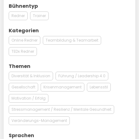
Bühnentyp
Redner
Trainer
Kategorien
Online Redner
Teambildung & Teamarbeit
TEDx Redner
Themen
Diversität & Inklusion
Führung / Leadership 4.0
Gesellschaft
Krisenmanagement
Lebensstil
Motivation / Erfolg
Stressmanagement / Resilienz / Mentale Gesundheit
Veränderungs-Management
Sprachen