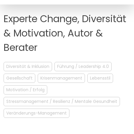
MANAGEMENT
FAQ
Experte Change, Diversität
& Motivation, Autor &
Berater
Diversität & Inklusion
Führung / Leadership 4.0
Gesellschaft
Krisenmanagement
Lebensstil
Motivation / Erfolg
Stressmanagement / Resilienz / Mentale Gesundheit
Veränderungs-Management