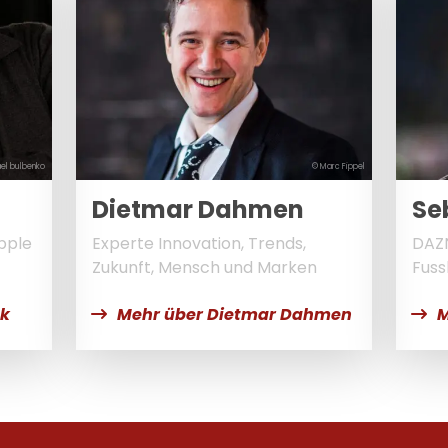
el bulbenko
© Marc Fippel
Dietmar Dahmen
Se
pple
Experte Innovation, Trends,
DAZ
Zukunft, Mensch und Marken
Fuss
ak
Mehr über Dietmar Dahmen
M