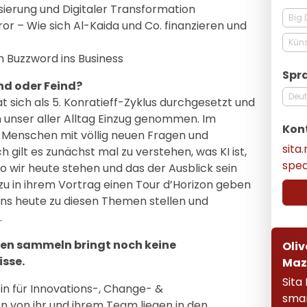
isierung und Digitaler Transformation
Big 
r – Wie sich Al-Kaida und Co. finanzieren und
Küns
m Buzzword ins Business
Spr
und oder Feind?
Deu
t sich als 5. Konratieff-Zyklus durchgesetzt und
 in unser aller Alltag Einzug genommen. Im
Kon
 Menschen mit völlig neuen Fragen und
sit
h gilt es zunächst mal zu verstehen, was KI ist,
spe
wo wir heute stehen und das der Ausblick sein
u in ihrem Vortrag einen Tour d’Horizon geben
uns heute zu diesen Themen stellen und
.
ten sammeln bringt noch keine
Oliv
sse.
Maz
Sita
in für Innovations-, Change- &
smar
 von ihr und ihrem Team liegen in den