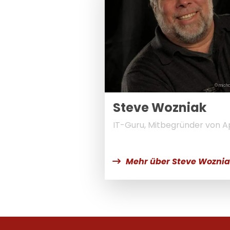
© micha
Steve Wozniak
IT-Guru, Mitbegründer von A
Mehr über Steve Wozni