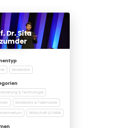
f. Dr. Sita
zumder
nentyp
ner
Moderator
egorien
talisierung & Technologie
anzen
Moderator & Talkmaster
ernehmertum
Wirtschaft & Politik
men