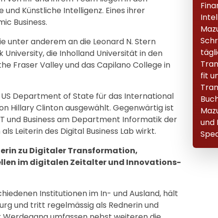
Fina
nd Künstliche Intelligenz. Eines ihrer
Inte
mic Business.
Maz
Schr
ie unter anderem an die Leonard N. Stern
tägl
University, die Inholland Universität in den
Tran
 the Fraser Valley und das Capilano College in
fit 
Tran
US Department of State für das International
Buch
n Hillary Clinton ausgewählt. Gegenwärtig ist
Mazu
 IT und Business am Department Informatik der
und 
ls Leiterin des Digital Business Lab wirkt.
Spea
rin zu Digitaler Transformation,
en im digitalen Zeitalter und Innovations-
hiedenen Institutionen im In- und Ausland, hält
rg und tritt regelmässig als Rednerin und
her Werdegang umfassen nebst weiteren die