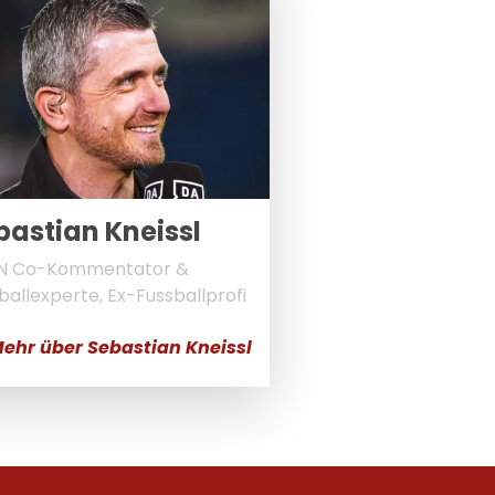
bastian Kneissl
N Co-Kommentator &
ballexperte, Ex-Fussballprofi
ehr über Sebastian Kneissl