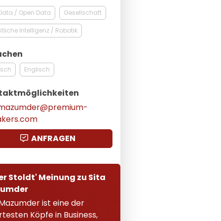
Data / Open Data
Gesellschaft
tliche Intelligenz / Robotik
achen
tsch
Englisch
taktmöglichkeiten
a.mazumder@premium-
akers.com
ANFRAGEN
er Stoldt' Meinung zu Sita
umder
 Mazumder ist eine der
testen Köpfe in Business,