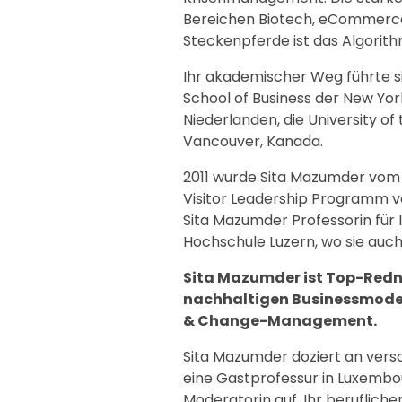
Bereichen Biotech, eCommerce u
Steckenpferde ist das Algorith
Ihr akademischer Weg führte s
School of Business der New York 
Niederlanden, die University of
Vancouver, Kanada.
2011 wurde Sita Mazumder vom 
Visitor Leadership Programm vo
Sita Mazumder Professorin für
Hochschule Luzern, wo sie auch a
Sita Mazumder ist Top-Redne
nachhaltigen Businessmodell
& Change-Management.
Sita Mazumder doziert an versc
eine Gastprofessur in Luxembou
Moderatorin auf. Ihr beruflic