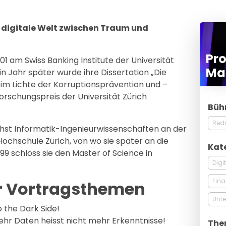
e digitale Welt zwischen Traum und
Pro
 am Swiss Banking Institute der Universität
Ma
n Jahr später wurde ihre Dissertation „Die
im Lichte der Korruptionsprävention und –
schungspreis der Universität Zürich
Büh
Red
hst Informatik-Ingenieurwissenschaften an der
ochschule Zürich, von wo sie später an die
Kat
999 schloss sie den Master of Science in
Digi
Fin
r Vortragsthemen
Unt
the Dark Side!
Mehr Daten heisst nicht mehr Erkenntnisse!
The