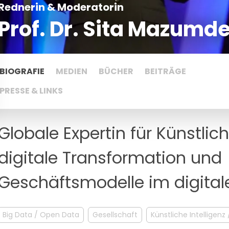
Rednerin & Moderatorin
Prof. Dr. Sita Mazumde
BIOGRAFIE
MEDIEN
BÜCHER
BEITRÄGE
PRESSE & LINKS
Globale Expertin für Künstliche
digitale Transformation und
Geschäftsmodelle im digitale
Big Data / Open Data
Gesellschaft
Künstliche Intelligenz 