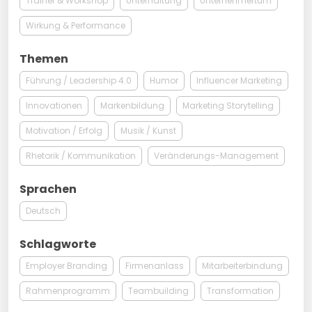
Trainer & Workshop
Unterhaltung
Unternehmertum
Wirkung & Performance
Themen
Führung / Leadership 4.0
Humor
Influencer Marketing
Innovationen
Markenbildung
Marketing Storytelling
Motivation / Erfolg
Musik / Kunst
Rhetorik / Kommunikation
Veränderungs-Management
Sprachen
Deutsch
Schlagworte
Employer Branding
Firmenanlass
Mitarbeiterbindung
Rahmenprogramm
Teambuilding
Transformation