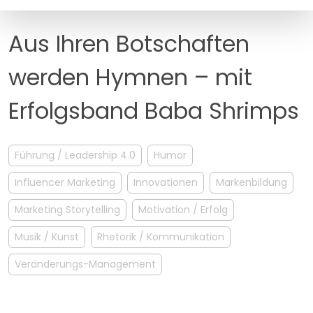
MANAGEMENT
FAQ
Aus Ihren Botschaften
werden Hymnen – mit
Erfolgsband Baba Shrimps
Führung / Leadership 4.0
Humor
Influencer Marketing
Innovationen
Markenbildung
Marketing Storytelling
Motivation / Erfolg
Musik / Kunst
Rhetorik / Kommunikation
Veränderungs-Management