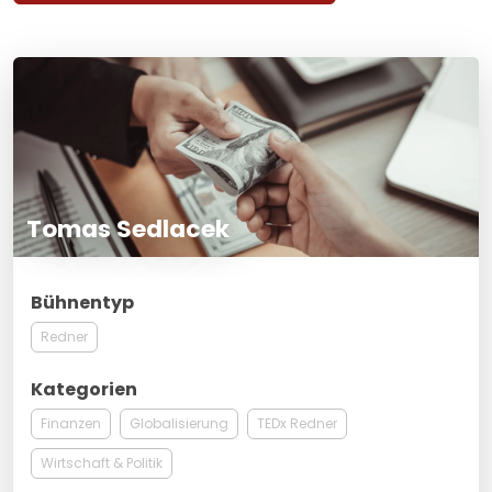
Tomas Sedlacek
Bühnentyp
Redner
Kategorien
Finanzen
Globalisierung
TEDx Redner
Wirtschaft & Politik