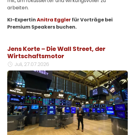
mit, um fokussierter und wirkungsvoller zu
arbeiten.
KI-Expertin
Anitra Eggler
für Vorträge bei
Premium Speakers buchen.
Jens Korte – Die Wall Street, der
Wirtschaftsmotor
Juli, 27.07.2026