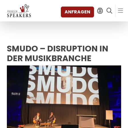
ANFRAGEN
SMUDO – DISRUPTION IN
SPEAKERS
THEMEN
DER MUSIKBRANCHE
ENTDECKEN
SHORTS
VIDEOS
BÜCHER
KATEGORIEN
MAGAZIN
BACKSTAGE
AGENTUR
KONTAKT & STANDORTE