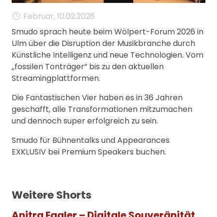
MANAGEMENT
Februar, 10.02.2026
FAQ
Smudo sprach heute beim Wölpert-Forum 2026 in
Ulm über die Disruption der Musikbranche durch
Künstliche Intelligenz und neue Technologien. Vom
„fossilen Tonträger“ bis zu den aktuellen
Streamingplattformen.
Die Fantastischen Vier haben es in 36 Jahren
geschafft, alle Transformationen mitzumachen
und dennoch super erfolgreich zu sein.
Smudo für Bühnentalks und Appearances
EXKLUSIV bei Premium Speakers buchen.
Weitere Shorts
Anitra Eggler – Digitale Souveränität,