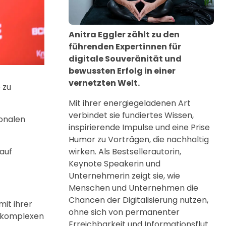
Anitra Eggler zählt zu den
führenden Expertinnen für
digitale Souveränität und
bewussten Erfolg in einer
vernetzten Welt.
 zu
Mit ihrer energiegeladenen Art
verbindet sie fundiertes Wissen,
ionalen
inspirierende Impulse und eine Prise
Humor zu Vorträgen, die nachhaltig
auf
wirken. Als Bestsellerautorin,
Keynote Speakerin und
Unternehmerin zeigt sie, wie
Menschen und Unternehmen die
Chancen der Digitalisierung nutzen,
mit ihrer
ohne sich von permanenter
n komplexen
Erreichbarkeit und Informationsflut