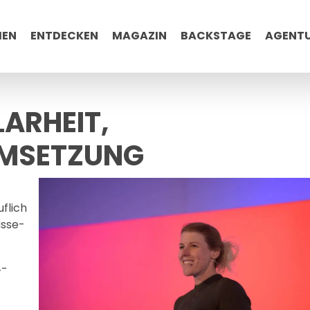
MEN
ENTDECKEN
MAGAZIN
BACKSTAGE
AGENT
LARHEIT,
MSETZUNG
uflich
ässe-
4-