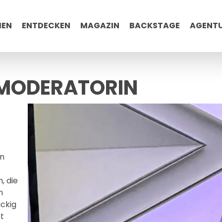
MEN
ENTDECKEN
MAGAZIN
BACKSTAGE
AGENT
 MODERATORIN
on
, die
n
ckig
ht