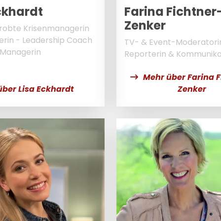
ckhardt
Farina Fichtner
Zenker
robte Krisenmanagerin
ferin - Leadership Coach
TV- & Event-Moderatori
 Managerin
Reporterin & Kommunika
Mehr über Farina F
ber Lisa Eckhardt
Zenker