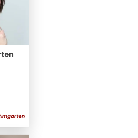
rten
 Amgarten