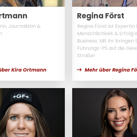
Ortmann
Regina Först
in, Journalistin &
Regina Först ist Expertin 
n
Menschlichkeit & Erfolg 
Business. Mit ihr bringen 
Führungs-PS auf die Gew
Straße!
über Kira Ortmann
Mehr über Regina Fö