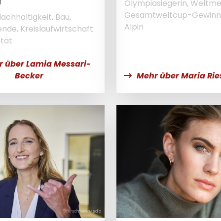
r
Olympiasiegerin, Weltmei
Gesamtweltcup-Gewinne
achhaltigkeit, Bau,
Alpin
nde, Kreislaufwirtschaft
ität
 über Lamia Messari-
Becker
Mehr über Maria Rie
© HirschmeierMedia