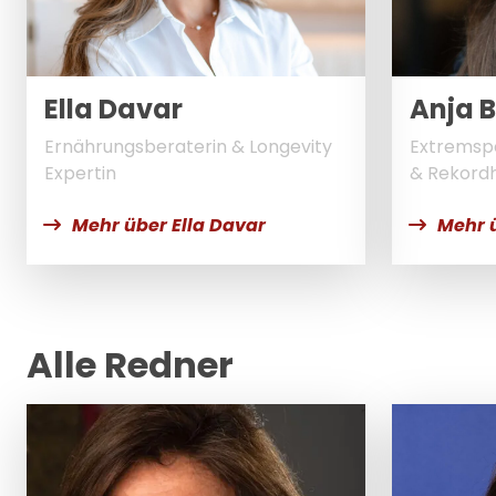
Ella Davar
Anja 
Ernährungsberaterin & Longevity
Extremspo
Expertin
& Rekordh
Mehr über Ella Davar
Mehr 
Alle Redner