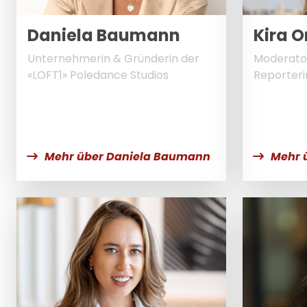
Daniela Baumann
Kira 
Unternehmerin & Gründerin der
Moderator
«LOFT1» Poledance Studios
Reporteri
Mehr über Daniela Baumann
Mehr 