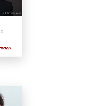
© J. Konrad Schmidt
 &
zbach