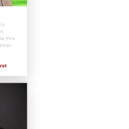
für
im
Sie Ihre
inner-
rst