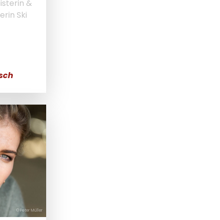
sterin &
rin Ski
sch
© Peter Müller