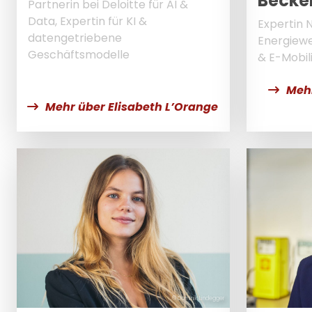
Becke
Partnerin bei Deloitte für AI &
Data, Expertin für KI &
Expertin N
datengetriebene
Energiewe
Geschäftsmodelle
& E-Mobil
Mehr
Mehr über Elisabeth L’Orange
© Dominik Lindegger