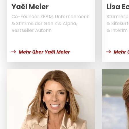
Yaël Meier
Lisa E
Co-Founder ZEAM, Unternehmerin
Sturmerp
& Stimme der Gen Z & Alpha,
& Kitesur
Bestseller Autorin
& Interim
Mehr über Yaël Meier
Mehr ü