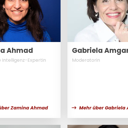
na Ahmad
Gabriela Amga
 Intelligenz-Expertin
Moderatorin
über Zamina Ahmad
Mehr über Gabriela