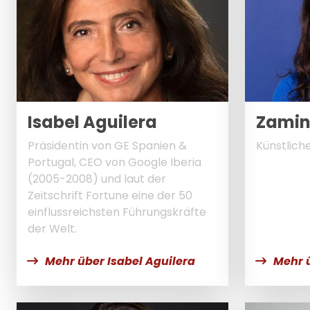
Isabel Aguilera
Zami
Präsidentin von GE Spanien &
Künstliche
Portugal, CEO von Google Iberia
(2005-2008) und laut der
Zeitschrift Fortune eine der 50
einflussreichsten Führungskräfte
der Welt.
Mehr über Isabel Aguilera
Mehr 