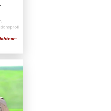
-
n,
tionsprofi
ichtner-