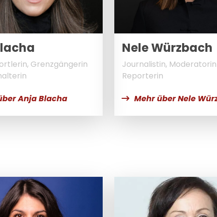
Blacha
Nele Würzbach
rtlerin, Grenzgängerin
Journalistin, Moderatorin
alterin
Reporterin
über Anja Blacha
Mehr über Nele Wür