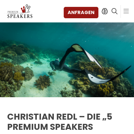
ANFRAGEN
SPEAKERS
THEMEN
ENTDECKEN
SHORTS
VIDEOS
BÜCHER
KATEGORIEN
MAGAZIN
BACKSTAGE
CHRISTIAN REDL – DIE „5
AGENTUR
PREMIUM SPEAKERS
KONTAKT & STANDORTE