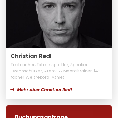
Christian Redl
Freitaucher, Extremsportler, Speaker,
Ozeanschützer, Atem- & Mentaltrainer, 14-
facher Weltrekord-Athlet
Mehr über Christian Redl
Buchungsanfrage