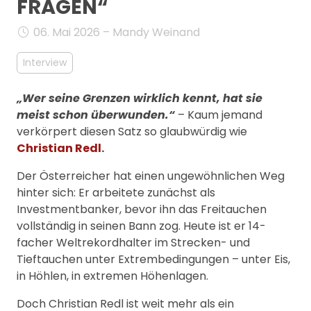
FRAGEN“
MANAGEMENT
FAQ
06. Mai 2026 – Mandy Weinand
Interview
„
Wer seine Grenzen wirklich kennt, hat sie
meist schon überwunden.
“
– Kaum jemand
verkörpert diesen Satz so glaubwürdig wie
Christian Redl
.
Der Österreicher hat einen ungewöhnlichen Weg
hinter sich: Er arbeitete zunächst als
Investmentbanker, bevor ihn das Freitauchen
vollständig in seinen Bann zog. Heute ist er 14-
facher Weltrekordhalter im Strecken- und
Tieftauchen unter Extrembedingungen – unter Eis,
in Höhlen, in extremen Höhenlagen.
Doch Christian Redl ist weit mehr als ein